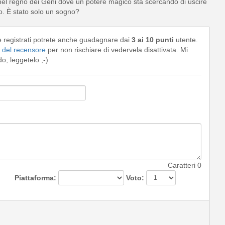
 nel regno dei Geni dove un potere magico sta scercando di uscire
to. È stato solo un sogno?
e registrati potrete anche guadagnare dai
3 ai 10 punti
utente.
del recensore
per non rischiare di vedervela disattivata. Mi
, leggetelo ;-)
Caratteri
0
Piattaforma:
Voto: