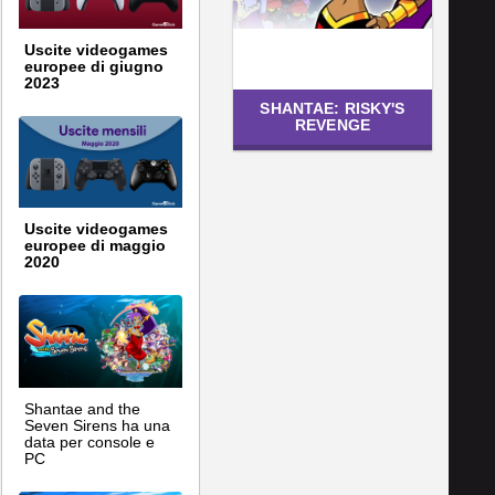
Uscite videogames
europee di giugno
2023
SHANTAE: RISKY'S
REVENGE
Uscite videogames
europee di maggio
2020
Shantae and the
Seven Sirens ha una
data per console e
PC