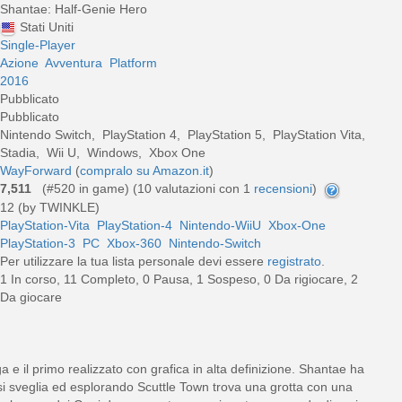
Shantae: Half-Genie Hero
Stati Uniti
Single-Player
Azione
Avventura
Platform
2016
Pubblicato
Pubblicato
Nintendo Switch, PlayStation 4, PlayStation 5, PlayStation Vita,
Stadia, Wii U, Windows, Xbox One
WayForward
(
compralo su Amazon.it
)
7,511
(#520 in game) (
10
valutazioni con 1
recensioni
)
12 (by TWINKLE)
PlayStation-Vita
PlayStation-4
Nintendo-WiiU
Xbox-One
PlayStation-3
PC
Xbox-360
Nintendo-Switch
Per utilizzare la tua lista personale devi essere
registrato
.
1 In corso, 11 Completo, 0 Pausa, 1 Sospeso, 0 Da rigiocare, 2
Da giocare
 e il primo realizzato con grafica in alta definizione. Shantae ha
te si sveglia ed esplorando Scuttle Town trova una grotta con una