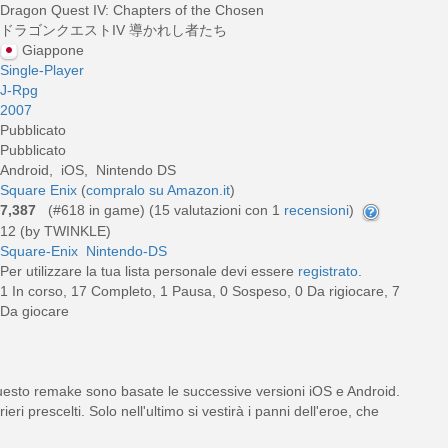
Dragon Quest IV: Chapters of the Chosen
ドラゴンクエストIV 導かれし者たち
Giappone
Single-Player
J-Rpg
2007
Pubblicato
Pubblicato
Android, iOS, Nintendo DS
Square Enix
(
compralo su Amazon.it
)
7,387
(#618 in game) (
15
valutazioni con 1
recensioni
)
12 (by TWINKLE)
Square-Enix
Nintendo-DS
Per utilizzare la tua lista personale devi essere
registrato
.
1 In corso, 17 Completo, 1 Pausa, 0 Sospeso, 0 Da rigiocare, 7
Da giocare
esto remake sono basate le successive versioni iOS e Android.
eri prescelti. Solo nell'ultimo si vestirà i panni dell'eroe, che