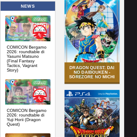
NEWS
COMICON Bergamo
2026: roundtable di
Yasumi Matsuno
(Final Fantasy
Tactics, Vagrant
DRAGON QUEST: DAI
Story)
NO DAIBOUKEN -
SOREZORE NO MICHI
COMICON Bergamo
2026: roundtable di
Yuji Horii (Dragon
Quest)