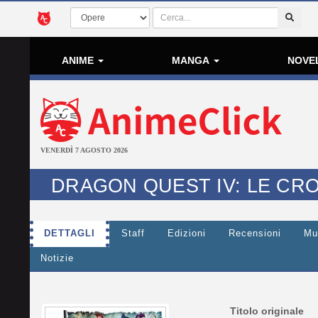
ANIME
MANGA
NOVE
VENERDÌ 7 AGOSTO 2026
DRAGON QUEST IV: LE CR
DETTAGLI
Staff
Edizioni
Recensioni
Mu
Notizie
Titolo originale