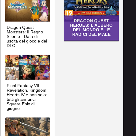
DRAGON QUEST
HEROES: L'ALBERO
Dragon Quest
DEL MONDO E LE
Monsters: Il Regno
RADICI DEL MALE
Sfiorito - Data di
uscita del gioco e dei
DLC
Final Fantasy VII
Revelation, Kingdom
Hearts IV e non solo:
tutti gli annunci
Square Enix di
giugno