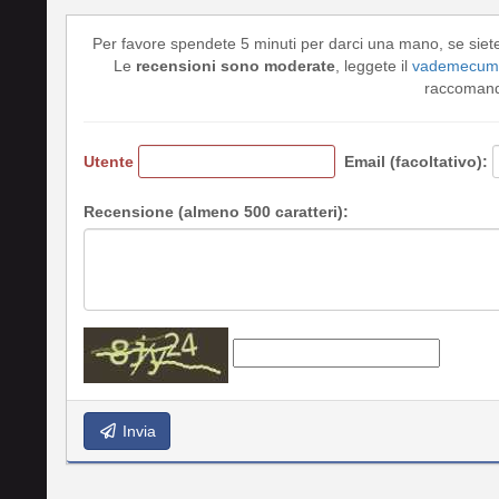
Per favore spendete 5 minuti per darci una mano, se siet
Le
recensioni sono moderate
, leggete il
vademecum 
raccomando
Utente
Email (facoltativo):
Recensione (almeno 500 caratteri):
Invia