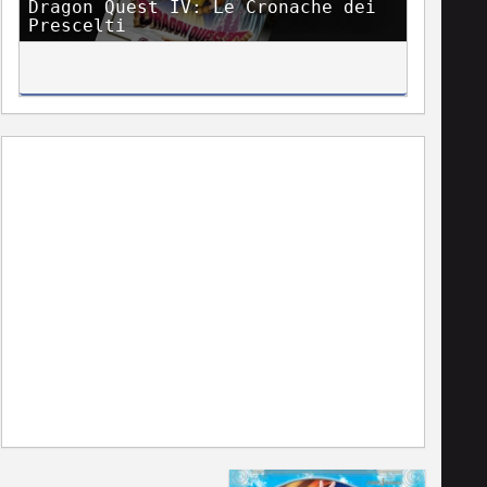
Dragon Quest IV: Le Cronache dei
Prescelti