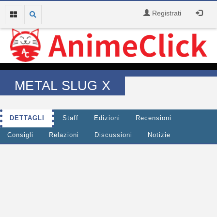
Registrati
METAL SLUG X
DETTAGLI
Staff
Edizioni
Recensioni
Consigli
Relazioni
Discussioni
Notizie