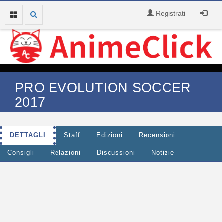
Registrati
PRO EVOLUTION SOCCER
2017
DETTAGLI
Staff
Edizioni
Recensioni
Consigli
Relazioni
Discussioni
Notizie