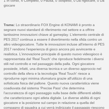
1 In corso, 4 Completo, 0 Pausa, 0 Sospeso, 0 Da rigiocare, 0 Da
giocare
Trama:
Lo straordinario FOX Engine di KONAMI è pronto a
segnare nuovi standard di riferimento nel settore e a offrire
tantissime innovazioni chiave al gameplay. L'elemento centrale di
PES 2017 continua a essere il divertimento nella sfida contro un
altro videogiocatore. Tutte le innovazioni incluse all'interno di PES
2017 rendono l'esperienza di gioco ancora più avvincente e
realistica. L'innovazione principale di questo nuovo videogioco è
rappresentata dal ‘Real Touch' che riproduce fedelmente i diversi
stili nel controllo e nel passaggio della palla. Ogni giocatore
possiede, infatti, una diversa tecnica e un diverso approccio nel
controllo della sfera e la tecnologia ‘Real Touch' riesce a
riprodurne ogni minima sfumatura grazie all'utilizzo di una
sofisticata fisica del pallone. Questo nuova caratteristica viene
coadiuvata dal sistema ‘Precise Pass' che determina
l'accuratezza di ogni passaggio sulla base delle differenti abilità
che caratterizzano ogni atleta digitale. Le diverse abilità di ogni
giocatore e la posizione sul campo in relazione a quella del
compagno di squadra a cui verrà indirizzato il passaggio riescono