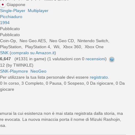
Giappone
Single-Player
Multiplayer
Picchiaduro
1994
Pubblicato
Pubblicato
Coin-Op, Neo Geo AES, Neo Geo CD, Nintendo Switch,
PlayStation, PlayStation 4, Wii, Xbox 360, Xbox One
SNK
(
compralo su Amazon.it
)
6,647
(#1331 in game) (
1
valutazioni con 0
recensioni
)
12 (by TWINKLE)
SNK-Playmore
NeoGeo
Per utilizzare la tua lista personale devi essere
registrato
.
0 In corso, 3 Completo, 0 Pausa, 0 Sospeso, 0 Da rigiocare, 0 Da
giocare
urai la cui esistenza non è mai stata registrata dalla storia, ma
ere evocata. La nuova minaccia porta il nome di Mizuki Rashojin,
usa.