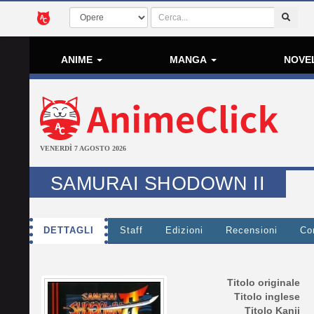
ANIME
MANGA
NOVE
VENERDÌ 7 AGOSTO 2026
SAMURAI SHODOWN II
DETTAGLI
Staff
Edizioni
Recensioni
Co
Titolo originale
Titolo inglese
Titolo Kanji