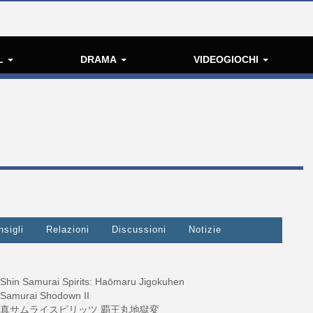
L
DRAMA
VIDEOGIOCHI
nsigli
Relazioni
Discussioni
Notizie
Shin Samurai Spirits: Haōmaru Jigokuhen
Samurai Shodown II
真サムライスピリッツ 覇王丸地獄変