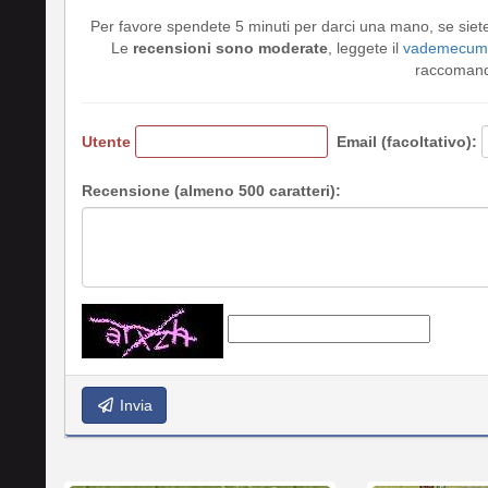
Per favore spendete 5 minuti per darci una mano, se siet
Le
recensioni sono moderate
, leggete il
vademecum 
raccomando
Utente
Email (facoltativo):
Recensione (almeno 500 caratteri):
Invia