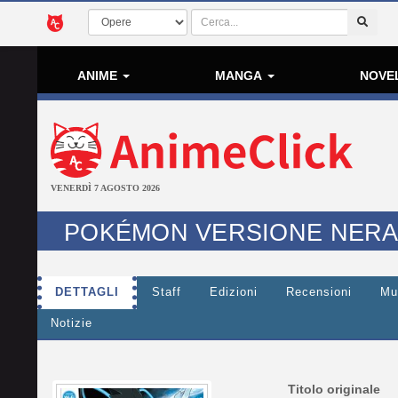
ANIME
MANGA
NOVE
VENERDÌ 7 AGOSTO 2026
POKÉMON VERSIONE NERA 
DETTAGLI
Staff
Edizioni
Recensioni
Mu
Notizie
Titolo originale