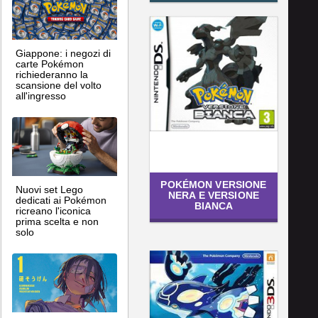
Giappone: i negozi di
carte Pokémon
richiederanno la
scansione del volto
all'ingresso
POKÉMON VERSIONE
Nuovi set Lego
NERA E VERSIONE
dedicati ai Pokémon
BIANCA
ricreano l'iconica
prima scelta e non
solo