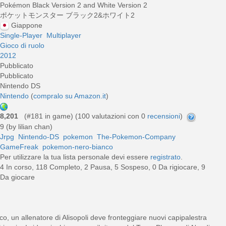
Pokémon Black Version 2 and White Version 2
ポケットモンスター ブラック2&ホワイト2
Giappone
Single-Player
Multiplayer
Gioco di ruolo
2012
Pubblicato
Pubblicato
Nintendo DS
Nintendo
(
compralo su Amazon.it
)
8,201
(#181 in game) (
100
valutazioni con 0
recensioni
)
9 (by lilian chan)
Jrpg
Nintendo-DS
pokemon
The-Pokemon-Company
GameFreak
pokemon-nero-bianco
Per utilizzare la tua lista personale devi essere
registrato
.
4 In corso, 118 Completo, 2 Pausa, 5 Sospeso, 0 Da rigiocare, 9
Da giocare
, un allenatore di Alisopoli deve fronteggiare nuovi capipalestra