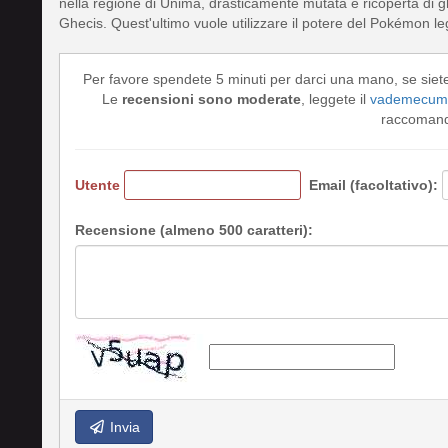
nella regione di Unima, drasticamente mutata e ricoperta di gh
Ghecis. Quest'ultimo vuole utilizzare il potere del Pokémon l
Per favore spendete 5 minuti per darci una mano, se siet
Le
recensioni sono moderate
, leggete il
vademecum 
raccomando
Utente
Email (facoltativo):
Recensione (almeno 500 caratteri):
Invia