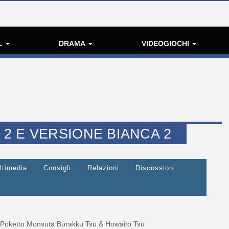
L
DRAMA
VIDEOGIOCHI
2 E VERSIONE BIANCA 2
ltimedia
Consigli
Relazioni
Discussioni
Poketto Monsutā Burakku Tsū & Howaito Tsū