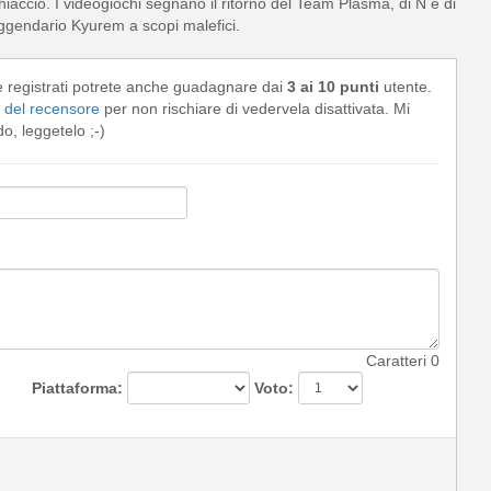
iaccio. I videogiochi segnano il ritorno del Team Plasma, di N e di
eggendario Kyurem a scopi malefici.
e registrati potrete anche guadagnare dai
3 ai 10 punti
utente.
del recensore
per non rischiare di vedervela disattivata. Mi
, leggetelo ;-)
Caratteri
0
Piattaforma:
Voto: