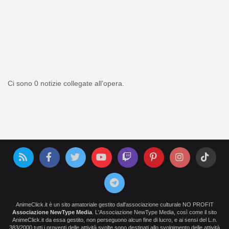
Ci sono 0 notizie collegate all'opera.
AnimeClick.it è un sito amatoriale gestito dall'associazione culturale NO PROFIT
Associazione NewType Media
. L'Associazione NewType Media, così come il sito
AnimeClick.it da essa gestito, non perseguono alcun fine di lucro, e ai sensi del L.n.
383/2000 tutti i proventi delle attività svolte sono destinati allo svolgimento delle attività