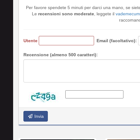
Per favore spendete 5 minuti per darci una mano, se siet
Le
recensioni sono moderate
, leggete il
vademecum 
raccomando
Utente
Email (facoltativo):
Recensione (almeno 500 caratteri):
Invia