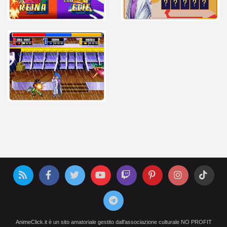
AnimeClick.it è un sito amatoriale gestito dall'associazione culturale NO PROFIT