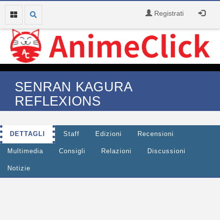
Registrati
SENRAN KAGURA
REFLEXIONS
DETTAGLI
Staff
Edizioni
Recensioni
Multimedia
Consigli
Relazioni
Discussioni
Notizie