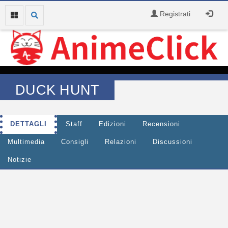
Registrati
DUCK HUNT
DETTAGLI
Staff
Edizioni
Recensioni
Multimedia
Consigli
Relazioni
Discussioni
Notizie