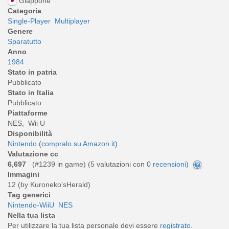
Giappone
Categoria
Single-Player
Multiplayer
Genere
Sparatutto
Anno
1984
Stato in patria
Pubblicato
Stato in Italia
Pubblicato
Piattaforme
NES, Wii U
Disponibilità
Nintendo
(
compralo su Amazon.it
)
Valutazione cc
6,697
(#1239 in game) (
5
valutazioni con 0
recensioni
)
Immagini
12 (by Kuroneko'sHerald)
Tag generici
Nintendo-WiiU
NES
Nella tua lista
Per utilizzare la tua lista personale devi essere
registrato
.