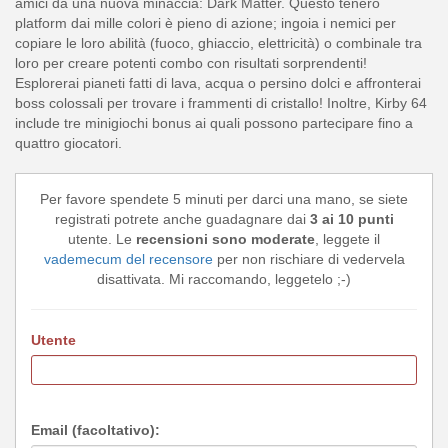
amici da una nuova minaccia: Dark Matter. Questo tenero
platform dai mille colori è pieno di azione; ingoia i nemici per
copiare le loro abilità (fuoco, ghiaccio, elettricità) o combinale tra
loro per creare potenti combo con risultati sorprendenti!
Esplorerai pianeti fatti di lava, acqua o persino dolci e affronterai
boss colossali per trovare i frammenti di cristallo! Inoltre, Kirby 64
include tre minigiochi bonus ai quali possono partecipare fino a
quattro giocatori.
Per favore spendete 5 minuti per darci una mano, se siete
registrati potrete anche guadagnare dai
3 ai 10 punti
utente. Le
recensioni sono moderate
, leggete il
vademecum del recensore
per non rischiare di vedervela
disattivata. Mi raccomando, leggetelo ;-)
Utente
Email (facoltativo):