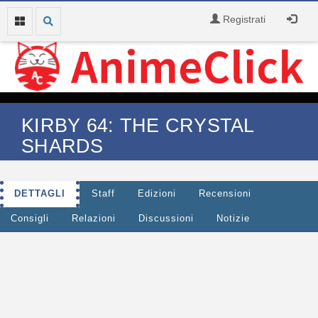
Registrati
KIRBY 64: THE CRYSTAL
SHARDS
DETTAGLI
Staff
Edizioni
Recensioni
Consigli
Relazioni
Discussioni
Notizie