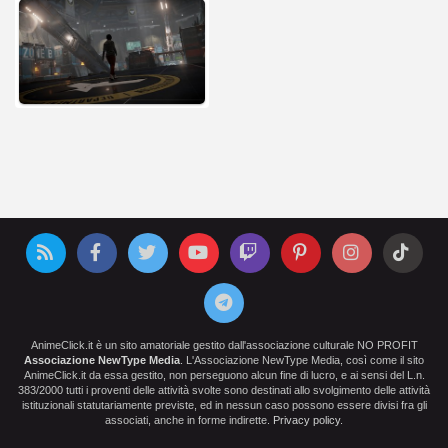
AnimeClick.it è un sito amatoriale gestito dall'associazione culturale NO PROFIT
Associazione NewType Media
. L'Associazione NewType Media, così come il sito
AnimeClick.it da essa gestito, non perseguono alcun fine di lucro, e ai sensi del L.n.
383/2000 tutti i proventi delle attività svolte sono destinati allo svolgimento delle attività
istituzionali statutariamente previste, ed in nessun caso possono essere divisi fra gli
associati, anche in forme indirette.
Privacy policy
.