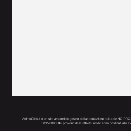
AnimeClick.it è un sito amatoriale gestito dall'associazione culturale NO PR
383/2000 tutti i proventi delle attività svolte sono destinati allo