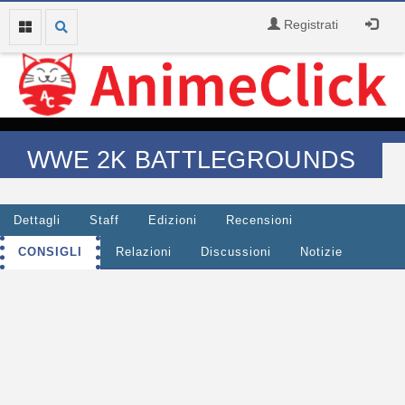
Registrati
WWE 2K BATTLEGROUNDS
Dettagli
Staff
Edizioni
Recensioni
CONSIGLI
Relazioni
Discussioni
Notizie