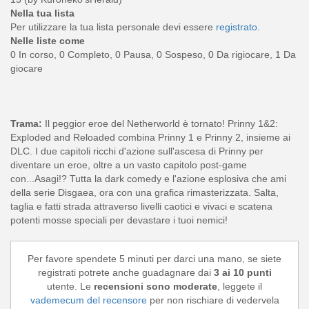
Nella tua lista
Per utilizzare la tua lista personale devi essere
registrato
.
Nelle liste come
0 In corso, 0 Completo, 0 Pausa, 0 Sospeso, 0 Da rigiocare, 1 Da
giocare
Trama:
Il peggior eroe del Netherworld è tornato! Prinny 1&2:
Exploded and Reloaded combina Prinny 1 e Prinny 2, insieme ai
DLC. I due capitoli ricchi d'azione sull'ascesa di Prinny per
diventare un eroe, oltre a un vasto capitolo post-game
con...Asagi!? Tutta la dark comedy e l'azione esplosiva che ami
della serie Disgaea, ora con una grafica rimasterizzata. Salta,
taglia e fatti strada attraverso livelli caotici e vivaci e scatena
potenti mosse speciali per devastare i tuoi nemici!
Per favore spendete 5 minuti per darci una mano, se siete
registrati potrete anche guadagnare dai
3 ai 10 punti
utente. Le
recensioni sono moderate
, leggete il
vademecum del recensore
per non rischiare di vedervela