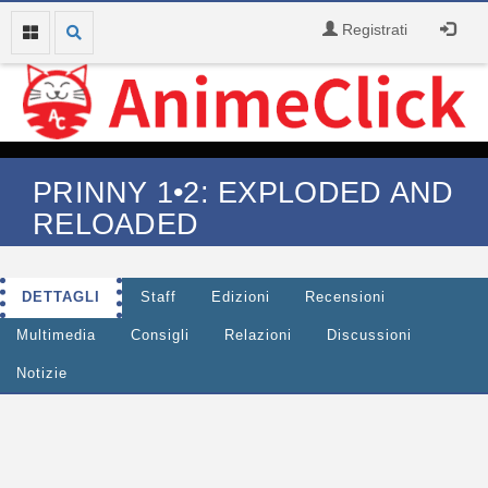
Registrati
PRINNY 1•2: EXPLODED AND
RELOADED
DETTAGLI
Staff
Edizioni
Recensioni
Multimedia
Consigli
Relazioni
Discussioni
Notizie