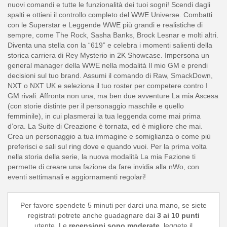
nuovi comandi e tutte le funzionalità dei tuoi sogni! Scendi dagli
spalti e ottieni il controllo completo del WWE Universe. Combatti
con le Superstar e Leggende WWE più grandi e realistiche di
sempre, come The Rock, Sasha Banks, Brock Lesnar e molti altri.
Diventa una stella con la “619” e celebra i momenti salienti della
storica carriera di Rey Mysterio in 2K Showcase. Impersona un
general manager della WWE nella modalità Il mio GM e prendi
decisioni sul tuo brand. Assumi il comando di Raw, SmackDown,
NXT o NXT UK e seleziona il tuo roster per competere contro I
GM rivali. Affronta non una, ma ben due avventure La mia Ascesa
(con storie distinte per il personaggio maschile e quello
femminile), in cui plasmerai la tua leggenda come mai prima
d’ora. La Suite di Creazione è tornata, ed è migliore che mai.
Crea un personaggio a tua immagine e somiglianza o come più
preferisci e sali sul ring dove e quando vuoi. Per la prima volta
nella storia della serie, la nuova modalità La mia Fazione ti
permette di creare una fazione da fare invidia alla nWo, con
eventi settimanali e aggiornamenti regolari!
Per favore spendete 5 minuti per darci una mano, se siete
registrati potrete anche guadagnare dai
3 ai 10 punti
utente. Le
recensioni sono moderate
, leggete il