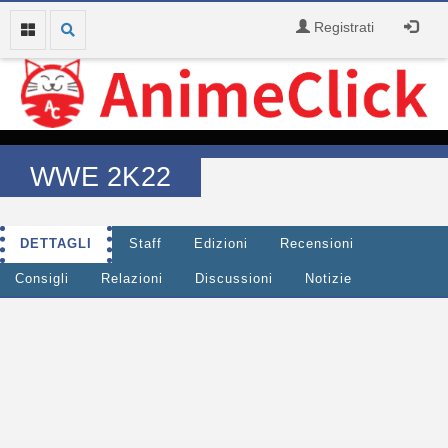
Registrati
WWE 2K22
DETTAGLI
Staff
Edizioni
Recensioni
Consigli
Relazioni
Discussioni
Notizie