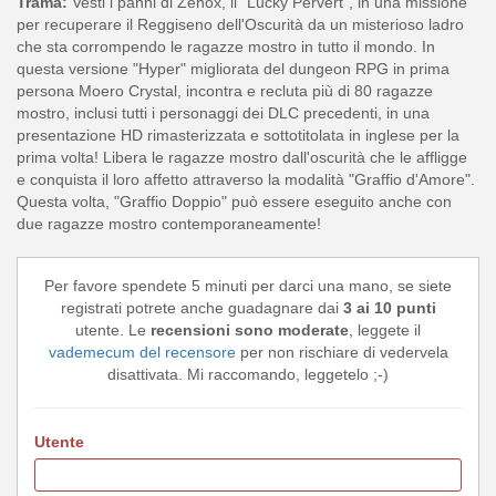
Trama:
Vesti i panni di Zenox, il "Lucky Pervert", in una missione
per recuperare il Reggiseno dell'Oscurità da un misterioso ladro
che sta corrompendo le ragazze mostro in tutto il mondo. In
questa versione "Hyper" migliorata del dungeon RPG in prima
persona Moero Crystal, incontra e recluta più di 80 ragazze
mostro, inclusi tutti i personaggi dei DLC precedenti, in una
presentazione HD rimasterizzata e sottotitolata in inglese per la
prima volta! Libera le ragazze mostro dall'oscurità che le affligge
e conquista il loro affetto attraverso la modalità "Graffio d'Amore".
Questa volta, "Graffio Doppio" può essere eseguito anche con
due ragazze mostro contemporaneamente!
Per favore spendete 5 minuti per darci una mano, se siete
registrati potrete anche guadagnare dai
3 ai 10 punti
utente. Le
recensioni sono moderate
, leggete il
vademecum del recensore
per non rischiare di vedervela
disattivata. Mi raccomando, leggetelo ;-)
Utente