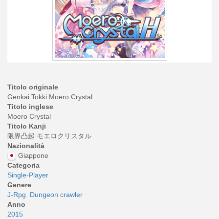
Titolo originale
Genkai Tokki Moero Crystal
Titolo inglese
Moero Crystal
Titolo Kanji
限界凸起 モエロクリスタル
Nazionalità
Giappone
Categoria
Single-Player
Genere
J-Rpg
Dungeon crawler
Anno
2015