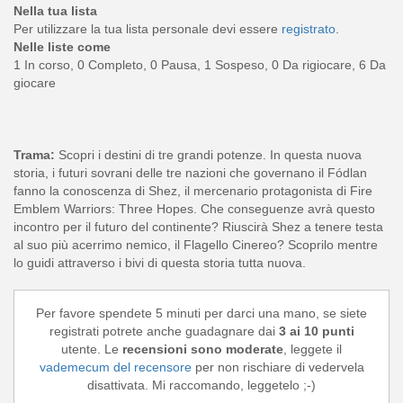
Nella tua lista
Per utilizzare la tua lista personale devi essere
registrato
.
Nelle liste come
1 In corso, 0 Completo, 0 Pausa, 1 Sospeso, 0 Da rigiocare, 6 Da
giocare
Trama:
Scopri i destini di tre grandi potenze. In questa nuova
storia, i futuri sovrani delle tre nazioni che governano il Fódlan
fanno la conoscenza di Shez, il mercenario protagonista di Fire
Emblem Warriors: Three Hopes. Che conseguenze avrà questo
incontro per il futuro del continente? Riuscirà Shez a tenere testa
al suo più acerrimo nemico, il Flagello Cinereo? Scoprilo mentre
lo guidi attraverso i bivi di questa storia tutta nuova.
Per favore spendete 5 minuti per darci una mano, se siete
registrati potrete anche guadagnare dai
3 ai 10 punti
utente. Le
recensioni sono moderate
, leggete il
vademecum del recensore
per non rischiare di vedervela
disattivata. Mi raccomando, leggetelo ;-)