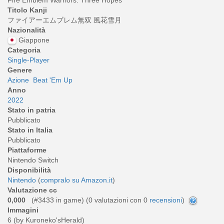
Titolo Kanji
ファイアーエムブレム無双 風花雪月
Nazionalità
Giappone
Categoria
Single-Player
Genere
Azione
Beat 'Em Up
Anno
2022
Stato in patria
Pubblicato
Stato in Italia
Pubblicato
Piattaforme
Nintendo Switch
Disponibilità
Nintendo
(
compralo su Amazon.it
)
Valutazione cc
0,000
(#3433 in game) (
0
valutazioni con 0
recensioni
)
Immagini
6 (by Kuroneko'sHerald)