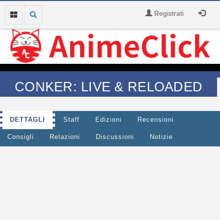
Registrati
CONKER: LIVE & RELOADED
DETTAGLI
Staff
Edizioni
Recensioni
Consigli
Relazioni
Discussioni
Notizie