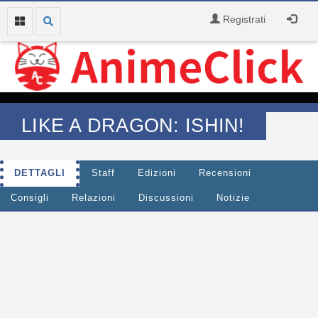
Registrati
LIKE A DRAGON: ISHIN!
DETTAGLI
Staff
Edizioni
Recensioni
Consigli
Relazioni
Discussioni
Notizie