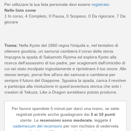
Per utilizzare la tua lista personale devi essere
registrato
.
Nelle liste come
1 In corso, 4 Completo, 0 Pausa, 0 Sospeso, 0 Da rigiocare, 7 Da
giocare
Trama:
Nella Kyoto del 1860 regna l'iniquità e, nel tentativo di
ottenere giustizia, un samurai cambierà il corso della storia.
Impugna la spada di Sakamoto Ryoma ed esplora Kyoto alla
ricerca dell'assassino di tuo padre, per scagionarti dall'omicidio di
cui sei stato incolpato ingiustamente e ripristinare il tuo onore. Allo
stesso tempo, porrai fine all'era dei samurai e cambierai per
sempre il futuro del Giappone. Sguaina la spada, carica il revolver
e partecipa alla rivoluzione in quest'avventura storica che solo i
creatori di Yakuza: Like a Dragon avrebbero potuto produrre.
Per favore spendete 5 minuti per darci una mano, se siete
registrati potrete anche guadagnare dai
3 ai 10 punti
utente. Le
recensioni sono moderate
, leggete il
vademecum del recensore
per non rischiare di vedervela