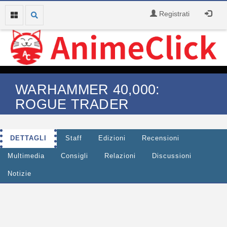
Registrati
WARHAMMER 40,000:
ROGUE TRADER
DETTAGLI
Staff
Edizioni
Recensioni
Multimedia
Consigli
Relazioni
Discussioni
Notizie