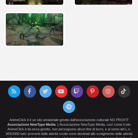
AnimeClick.it è un sito amatoriale gestito dall'associazione culturale NO PROFIT
Associazione NewType Media
. L'Associazione NewType Media, così come il sito
AnimeClick.it da essa gestito, non perseguono alcun fine di lucro, e ai sensi del L.n.
383/2000 tutti i proventi delle attività svolte sono destinati allo svolgimento delle attività