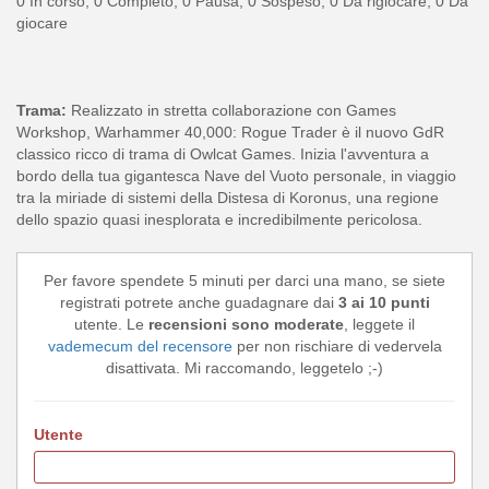
0 In corso, 0 Completo, 0 Pausa, 0 Sospeso, 0 Da rigiocare, 0 Da
giocare
Trama:
Realizzato in stretta collaborazione con Games
Workshop, Warhammer 40,000: Rogue Trader è il nuovo GdR
classico ricco di trama di Owlcat Games. Inizia l'avventura a
bordo della tua gigantesca Nave del Vuoto personale, in viaggio
tra la miriade di sistemi della Distesa di Koronus, una regione
dello spazio quasi inesplorata e incredibilmente pericolosa.
Per favore spendete 5 minuti per darci una mano, se siete
registrati potrete anche guadagnare dai
3 ai 10 punti
utente. Le
recensioni sono moderate
, leggete il
vademecum del recensore
per non rischiare di vedervela
disattivata. Mi raccomando, leggetelo ;-)
Utente