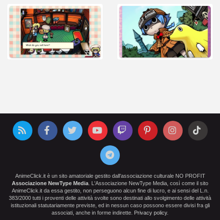
AnimeClick.it è un sito amatoriale gestito dall'associazione culturale NO PROFIT
Associazione NewType Media
. L'Associazione NewType Media, così come il sito
AnimeClick.it da essa gestito, non perseguono alcun fine di lucro, e ai sensi del L.n.
383/2000 tutti i proventi delle attività svolte sono destinati allo svolgimento delle attività
istituzionali statutariamente previste, ed in nessun caso possono essere divisi fra gli
associati, anche in forme indirette.
Privacy policy
.