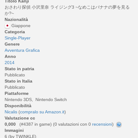
Titolo Kanji
おさわり探偵 小沢里奈 ライジング3 ~なめこはバナナの夢を見る
か?~
Nazionalità
Giappone
Categoria
Single-Player
Genere
Avventura Grafica
Anno
2014
Stato in patria
Pubblicato
Stato in Italia
Pubblicato
Piattaforme
Nintendo 3DS, Nintendo Switch
Disponibilità
Nicalis
(
compralo su Amazon.it
)
Valutazione cc
0,000
(#4387 in game) (
0
valutazioni con 0
recensioni
)
Immagini
6 (by TWINKLE)