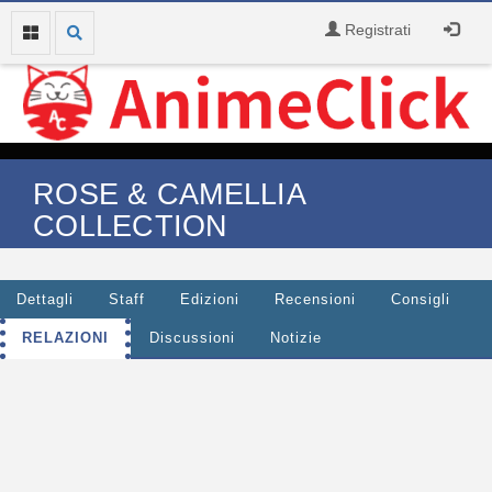
Registrati
ROSE & CAMELLIA
COLLECTION
Dettagli
Staff
Edizioni
Recensioni
Consigli
RELAZIONI
Discussioni
Notizie