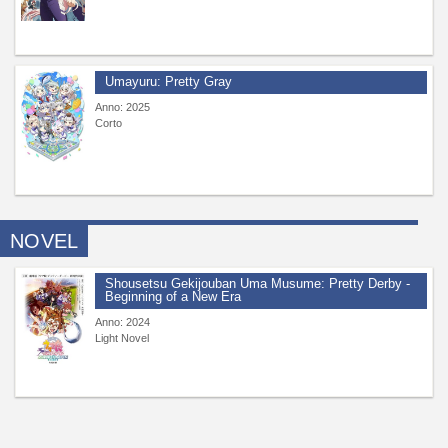
Umayuru: Pretty Gray
Anno: 2025
Corto
NOVEL
Shousetsu Gekijouban Uma Musume: Pretty Derby -
Beginning of a New Era
Anno: 2024
Light Novel