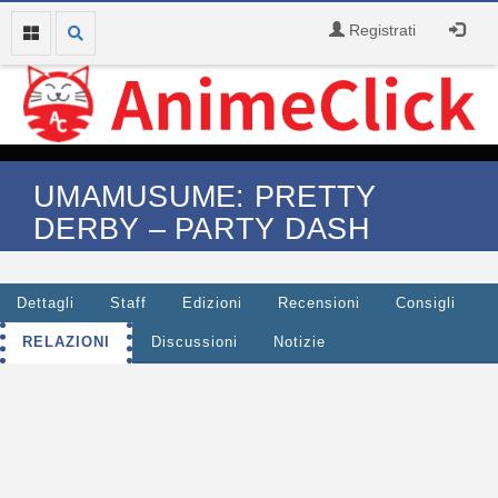
Registrati
UMAMUSUME: PRETTY
DERBY – PARTY DASH
Dettagli
Staff
Edizioni
Recensioni
Consigli
RELAZIONI
Discussioni
Notizie