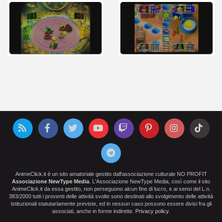
AnimeClick.it è un sito amatoriale gestito dall'associazione culturale NO PROFIT
Associazione NewType Media
. L'Associazione NewType Media, così come il sito
AnimeClick.it da essa gestito, non perseguono alcun fine di lucro, e ai sensi del L.n.
383/2000 tutti i proventi delle attività svolte sono destinati allo svolgimento delle attività
istituzionali statutariamente previste, ed in nessun caso possono essere divisi fra gli
associati, anche in forme indirette.
Privacy policy
.