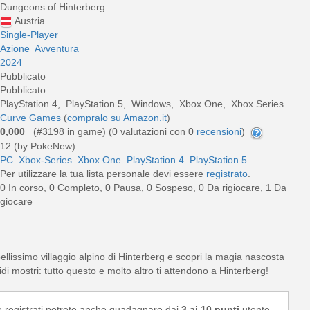
Dungeons of Hinterberg
Austria
Single-Player
Azione
Avventura
2024
Pubblicato
Pubblicato
PlayStation 4, PlayStation 5, Windows, Xbox One, Xbox Series
Curve Games
(
compralo su Amazon.it
)
0,000
(#3198 in game) (
0
valutazioni con 0
recensioni
)
12 (by PokeNew)
PC
Xbox-Series
Xbox One
PlayStation 4
PlayStation 5
Per utilizzare la tua lista personale devi essere
registrato
.
0 In corso, 0 Completo, 0 Pausa, 0 Sospeso, 0 Da rigiocare, 1 Da
giocare
ellissimo villaggio alpino di Hinterberg e scopri la magia nascosta
di mostri: tutto questo e molto altro ti attendono a Hinterberg!
e registrati potrete anche guadagnare dai
3 ai 10 punti
utente.