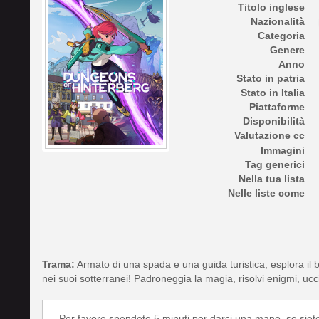
Titolo inglese
Nazionalità
Categoria
Genere
Anno
Stato in patria
Stato in Italia
Piattaforme
Disponibilità
Valutazione cc
Immagini
Tag generici
Nella tua lista
Nelle liste come
Trama:
Armato di una spada e una guida turistica, esplora il b
nei suoi sotterranei! Padroneggia la magia, risolvi enigmi, ucci
Per favore spendete 5 minuti per darci una mano, se siet