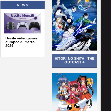
NEWS
Uscite videogames
europee di marzo
2025
HITORI NO SHITA - THE
OUTCAST 4