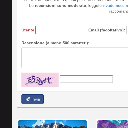
Le
recensioni sono moderate
, leggete il
vademecum 
raccomando
Utente
Email (facoltativo):
Recensione (almeno 500 caratteri):
Invia