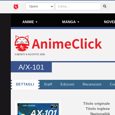
ANIME
MANGA
NOVE
SABATO 8 AGOSTO 2026
A/X-101
DETTAGLI
Staff
Edizioni
Recensioni
Co
Titolo originale
Titolo inglese
Nazionalità