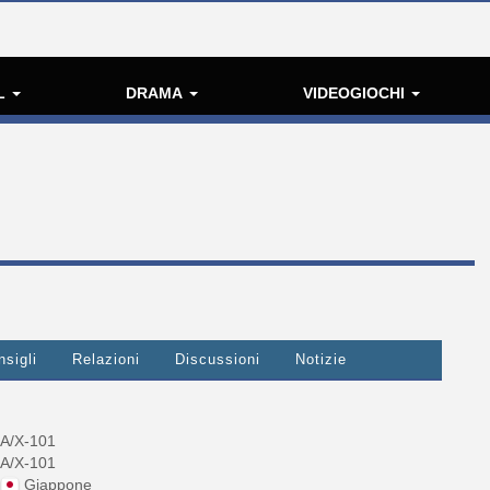
L
DRAMA
VIDEOGIOCHI
nsigli
Relazioni
Discussioni
Notizie
A/X-101
A/X-101
Giappone