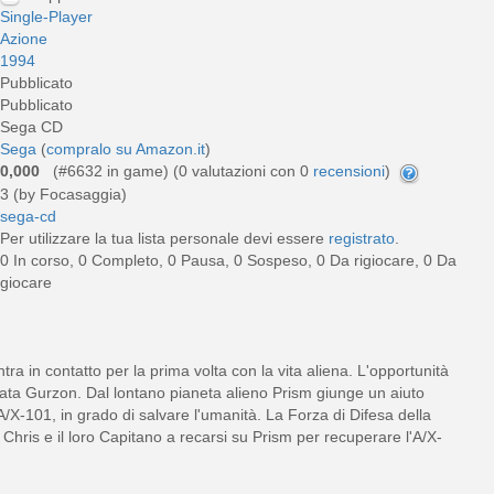
Single-Player
Azione
1994
Pubblicato
Pubblicato
Sega CD
Sega
(
compralo su Amazon.it
)
0,000
(#6632 in game) (
0
valutazioni con 0
recensioni
)
3 (by Focasaggia)
sega-cd
Per utilizzare la tua lista personale devi essere
registrato
.
0 In corso, 0 Completo, 0 Pausa, 0 Sospeso, 0 Da rigiocare, 0 Da
giocare
tra in contatto per la prima volta con la vita aliena. L'opportunità
amata Gurzon. Dal lontano pianeta alieno Prism giunge un aiuto
X-101, in grado di salvare l'umanità. La Forza di Difesa della
ly, Chris e il loro Capitano a recarsi su Prism per recuperare l'A/X-