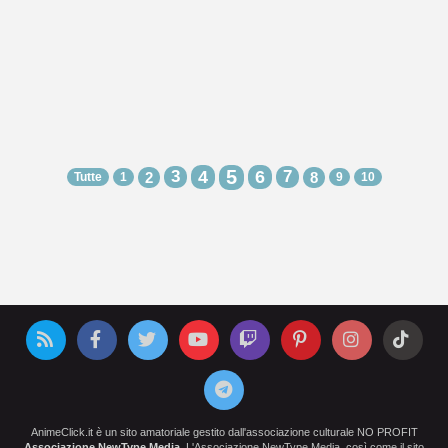
5
3
4
6
7
2
8
Tutte
1
9
10
AnimeClick.it è un sito amatoriale gestito dall'associazione culturale NO PROFIT
Associazione NewType Media
. L'Associazione NewType Media, così come il sito