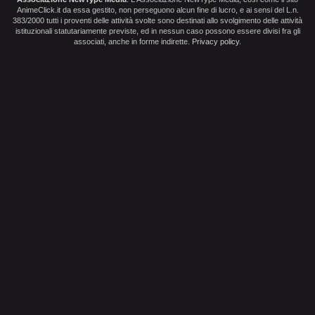
AnimeClick.it da essa gestito, non perseguono alcun fine di lucro, e ai sensi del L.n.
383/2000 tutti i proventi delle attività svolte sono destinati allo svolgimento delle attività
istituzionali statutariamente previste, ed in nessun caso possono essere divisi fra gli
associati, anche in forme indirette.
Privacy policy
.