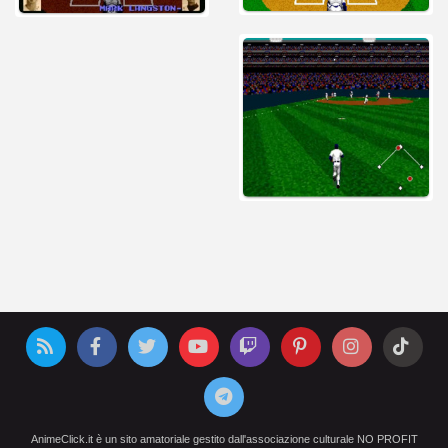
AnimeClick.it è un sito amatoriale gestito dall'associazione culturale NO PROFIT