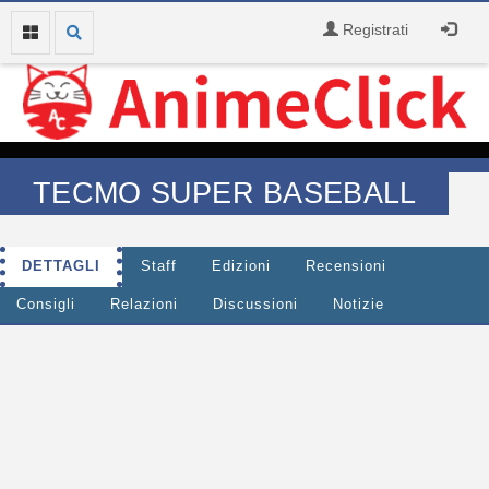
Registrati
TECMO SUPER BASEBALL
DETTAGLI
Staff
Edizioni
Recensioni
Consigli
Relazioni
Discussioni
Notizie