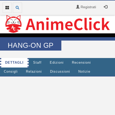
Registrati
HANG-ON GP
DETTAGLI
Staff
Edizioni
Recensioni
Consigli
Relazioni
Discussioni
Notizie