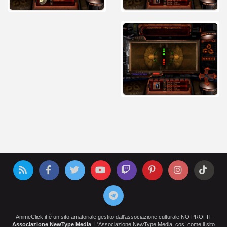
AnimeClick.it è un sito amatoriale gestito dall'associazione culturale NO PROFIT
Associazione NewType Media
. L'Associazione NewType Media, così come il sito