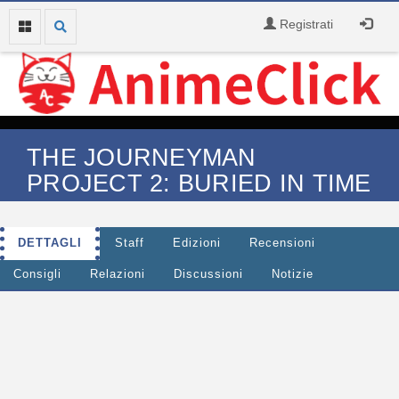
Registrati
THE JOURNEYMAN
PROJECT 2: BURIED IN TIME
DETTAGLI
Staff
Edizioni
Recensioni
Consigli
Relazioni
Discussioni
Notizie