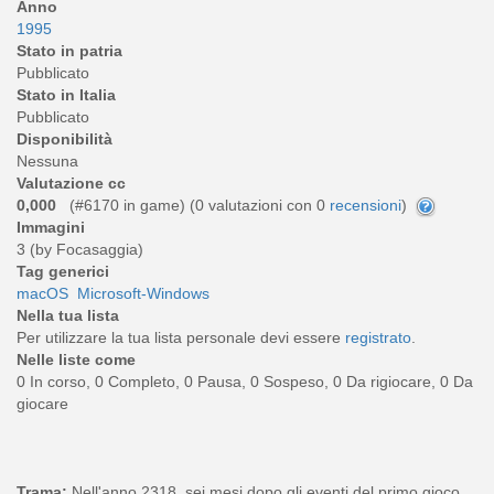
Anno
1995
Stato in patria
Pubblicato
Stato in Italia
Pubblicato
Disponibilità
Nessuna
Valutazione cc
0,000
(#6170 in game) (
0
valutazioni con 0
recensioni
)
Immagini
3 (by Focasaggia)
Tag generici
macOS
Microsoft-Windows
Nella tua lista
Per utilizzare la tua lista personale devi essere
registrato
.
Nelle liste come
0 In corso, 0 Completo, 0 Pausa, 0 Sospeso, 0 Da rigiocare, 0 Da
giocare
Trama:
Nell'anno 2318, sei mesi dopo gli eventi del primo gioco,