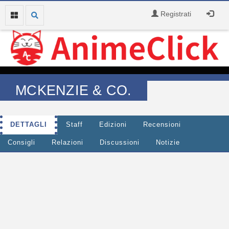
Registrati
MCKENZIE & CO.
DETTAGLI
Staff
Edizioni
Recensioni
Consigli
Relazioni
Discussioni
Notizie