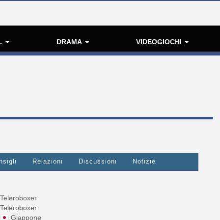
L
DRAMA
VIDEOGIOCHI
nsigli
Relazioni
Discussioni
Notizie
Teleroboxer
Teleroboxer
Giappone