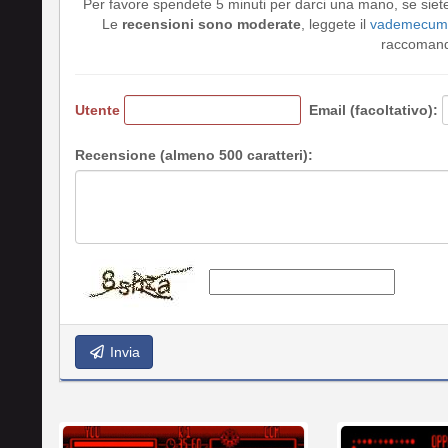
Per favore spendete 5 minuti per darci una mano, se siet
Le
recensioni sono moderate
, leggete il
vademecum 
raccomando
Utente
Email (facoltativo):
Recensione (almeno 500 caratteri):
Invia