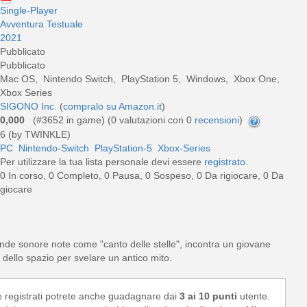
Single-Player
Avventura Testuale
2021
Pubblicato
Pubblicato
Mac OS, Nintendo Switch, PlayStation 5, Windows, Xbox One,
Xbox Series
SIGONO Inc.
(
compralo su Amazon.it
)
0,000
(#3652 in game) (
0
valutazioni con 0
recensioni
)
6 (by TWINKLE)
PC
Nintendo-Switch
PlayStation-5
Xbox-Series
Per utilizzare la tua lista personale devi essere
registrato
.
0 In corso, 0 Completo, 0 Pausa, 0 Sospeso, 0 Da rigiocare, 0 Da
giocare
nde sonore note come "canto delle stelle", incontra un giovane
e dello spazio per svelare un antico mito.
e registrati potrete anche guadagnare dai
3 ai 10 punti
utente.