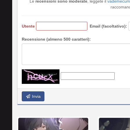
Le
recensioni sono moderate
, leggete il
vademecum 
raccomando
Utente
Email (facoltativo):
Recensione (almeno 500 caratteri):
Invia