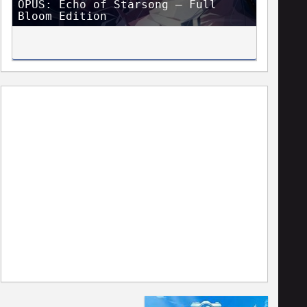
OPUS: Echo of Starsong – Full
Bloom Edition