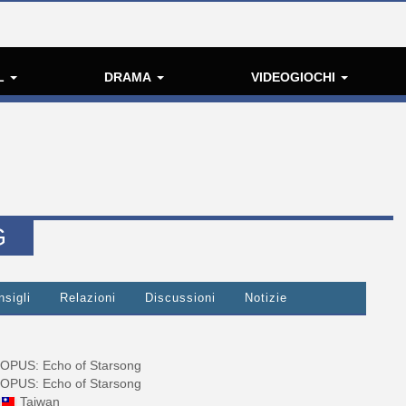
L
DRAMA
VIDEOGIOCHI
G
nsigli
Relazioni
Discussioni
Notizie
OPUS: Echo of Starsong
OPUS: Echo of Starsong
Taiwan