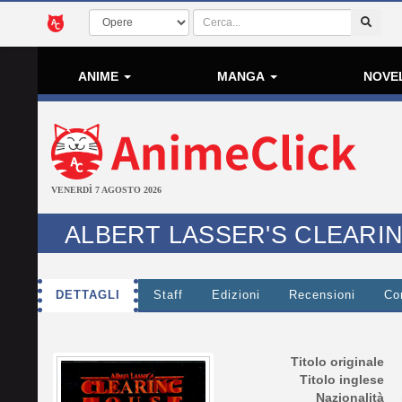
ANIME
MANGA
NOVE
VENERDÌ 7 AGOSTO 2026
ALBERT LASSER'S CLEARI
DETTAGLI
Staff
Edizioni
Recensioni
Co
Titolo originale
Titolo inglese
Nazionalità