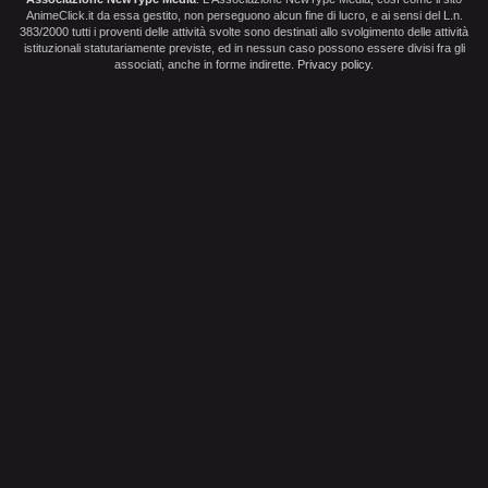
AnimeClick.it da essa gestito, non perseguono alcun fine di lucro, e ai sensi del L.n.
383/2000 tutti i proventi delle attività svolte sono destinati allo svolgimento delle attività
istituzionali statutariamente previste, ed in nessun caso possono essere divisi fra gli
associati, anche in forme indirette.
Privacy policy
.