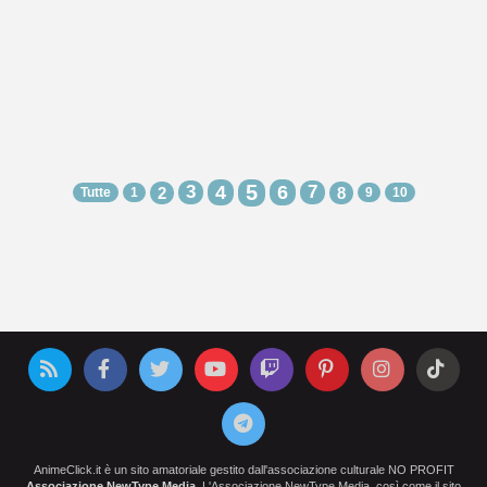
5
3
4
6
7
2
8
Tutte
1
9
10
AnimeClick.it è un sito amatoriale gestito dall'associazione culturale NO PROFIT
Associazione NewType Media
. L'Associazione NewType Media, così come il sito