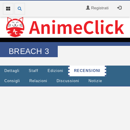
Registrati
BREACH 3
Dettagli
Staff
Edizioni
RECENSIONI
Consigli
Relazioni
Discussioni
Notizie