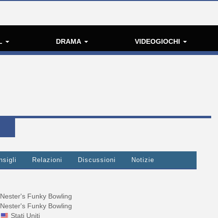
L
DRAMA
VIDEOGIOCHI
G
nsigli
Relazioni
Discussioni
Notizie
Nester's Funky Bowling
Nester's Funky Bowling
Stati Uniti