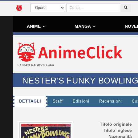
ANIME
MANGA
NOVE
SABATO 8 AGOSTO 2026
NESTER'S FUNKY BOWLIN
DETTAGLI
Staff
Edizioni
Recensioni
Co
Titolo originale
Titolo inglese
Nazionalità