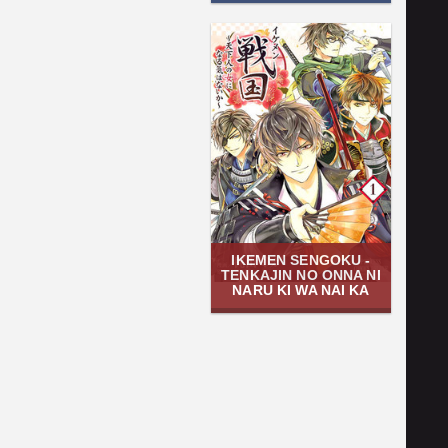
IKEMEN SENGOKU -
TENKAJIN NO ONNA NI
NARU KI WA NAI KA