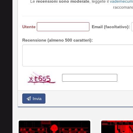
Le
recensioni sono moderate
, leggete il
vademecum 
raccomando
Utente
Email (facoltativo):
Recensione (almeno 500 caratteri):
Invia