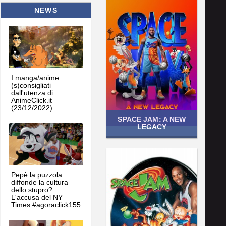
NEWS
I manga/anime
(s)consigliati
dall'utenza di
AnimeClick.it
(23/12/2022)
SPACE JAM: A NEW
LEGACY
Pepè la puzzola
diffonde la cultura
dello stupro?
L'accusa del NY
Times #agoraclick155