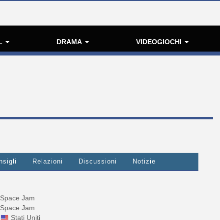
L
DRAMA
VIDEOGIOCHI
nsigli
Relazioni
Discussioni
Notizie
Space Jam
Space Jam
Stati Uniti