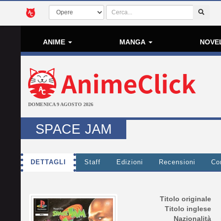
ANIME
MANGA
NOVE
DOMENICA 9 AGOSTO 2026
SPACE JAM
DETTAGLI
Staff
Edizioni
Recensioni
Co
Titolo originale
Titolo inglese
Nazionalità