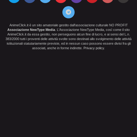
AnimeClick.it è un sito amatoriale gestito dall'associazione culturale NO PROFIT
Associazione NewType Media
. L'Associazione NewType Media, così come il sito
AnimeClick.it da essa gestito, non perseguono alcun fine di lucro, e ai sensi del L.n.
383/2000 tutti i proventi delle attività svolte sono destinati allo svolgimento delle attività
istituzionali statutariamente previste, ed in nessun caso possono essere divisi fra gli
associati, anche in forme indirette.
Privacy policy
.