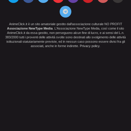
AnimeClick.it è un sito amatoriale gestito dall'associazione culturale NO PROFIT
Associazione NewType Media
. L'Associazione NewType Media, così come il sito
AnimeClick.it da essa gestito, non perseguono alcun fine di lucro, e ai sensi del L.n.
383/2000 tutti i proventi delle attività svolte sono destinati allo svolgimento delle attività
istituzionali statutariamente previste, ed in nessun caso possono essere divisi fra gli
associati, anche in forme indirette.
Privacy policy
.