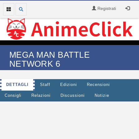
Registrati
MEGA MAN BATTLE
NETWORK 6
DETTAGLI
Staff
Edizioni
Recensioni
Consigli
Relazioni
Discussioni
Notizie