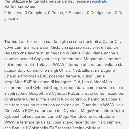
Per utilizzare la tua lista personale devi essere
registrato
.
Nelle liste come
0 In corso, 0 Completo, 0 Pausa, 0 Sospeso, 0 Da rigiocare, 0 Da
giocare
Trama:
Lan Hikari e la sua famiglia si sono trasferiti a Cyber ​​City,
dove Lan fa amicizia con Mick, un ragazzo irascibile, e Tab, un
ragazzo che lavora in un negozio di Battle Chip. Viene anche a
conoscenza dei Copybot che permettono a Megaman di entrare
nel mondo reale. Tuttavia, WWW è tornato ancora una volta e sta
causando problemi che né gli Official NetBattlers, né Eugene
Chaud e ProtoMan.EXE possono fermare, quindi Lan e
MegaMan.EXE decidono di indagare. Qui, Lan e MegaMan
scoprono che il Cybeast Gregar, creato dalla combinazione di più
insetti (come Gospel), e il Cybeast Falzar, creato come mezzo per
contrastare Gregar ma andato fuori controllo, hanno qualcosa a
che fare con una misteriosa cospirazione. Quando un WWW Navi,
CircusMan.EXE, cattura uno dei Cybeast, MegaMan cattura l'altro
Cybeast nel suo corpo. Lan e MegaMan devono combattere
WWW e fermare qualsiasi cosa stiano facendo. All'inizio sembra
che Baryl e il Colonnello EXE fossero i colpevoli della