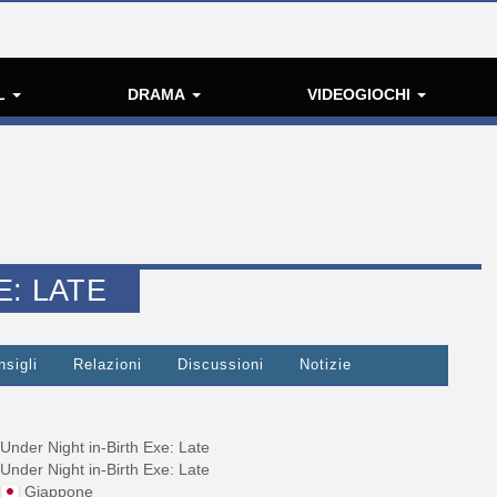
L
DRAMA
VIDEOGIOCHI
E: LATE
nsigli
Relazioni
Discussioni
Notizie
Under Night in-Birth Exe: Late
Under Night in-Birth Exe: Late
Giappone