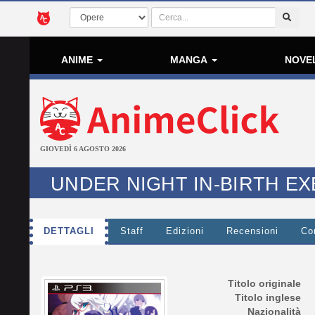
ANIME
MANGA
NOVE
GIOVEDÌ 6 AGOSTO 2026
UNDER NIGHT IN-BIRTH EX
DETTAGLI
Staff
Edizioni
Recensioni
Co
Titolo originale
Titolo inglese
Nazionalità