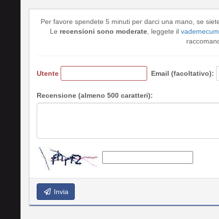
Per favore spendete 5 minuti per darci una mano, se siet
Le
recensioni sono moderate
, leggete il
vademecum 
raccomando
Utente
Email (facoltativo):
Recensione (almeno 500 caratteri):
Invia