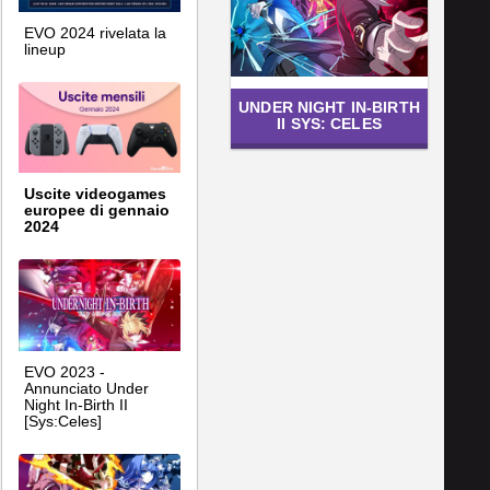
EVO 2024 rivelata la
lineup
UNDER NIGHT IN-BIRTH
II SYS: CELES
Uscite videogames
europee di gennaio
2024
EVO 2023 -
Annunciato Under
Night In-Birth II
[Sys:Celes]