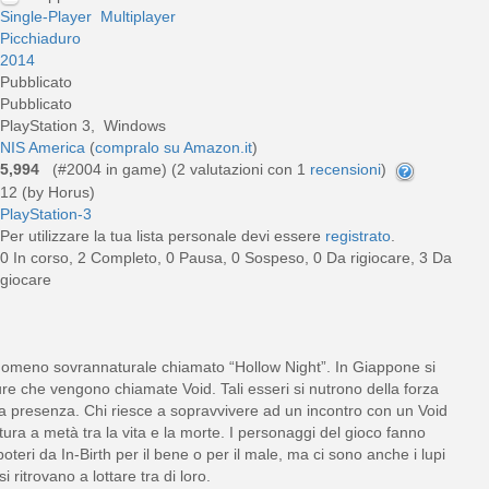
Single-Player
Multiplayer
Picchiaduro
2014
Pubblicato
Pubblicato
PlayStation 3, Windows
NIS America
(
compralo su Amazon.it
)
5,994
(#2004 in game) (
2
valutazioni con 1
recensioni
)
12 (by Horus)
PlayStation-3
Per utilizzare la tua lista personale devi essere
registrato
.
0 In corso, 2 Completo, 0 Pausa, 0 Sospeso, 0 Da rigiocare, 3 Da
giocare
enomeno sovrannaturale chiamato “Hollow Night”. In Giappone si
ure che vengono chiamate Void. Tali esseri si nutrono della forza
la presenza. Chi riesce a sopravvivere ad un incontro con un Void
tura a metà tra la vita e la morte. I personaggi del gioco fanno
oteri da In-Birth per il bene o per il male, ma ci sono anche i lupi
i ritrovano a lottare tra di loro.