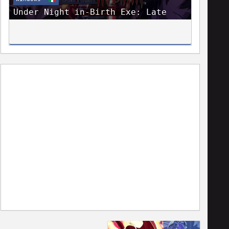
Under Night in-Birth Exe: Late