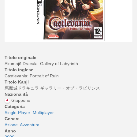
Titolo originale
Akumajō Dracula: Gallery of Labyrinth
Titolo inglese
Castlevania: Portrait of Ruin
Titolo Kanji
悪魔城ドラキュラ ギャラリー・オブ・ラビリンス
Nazionalità
Giappone
Categoria
Single-Player
Multiplayer
Genere
Azione
Avventura
Anno
2006