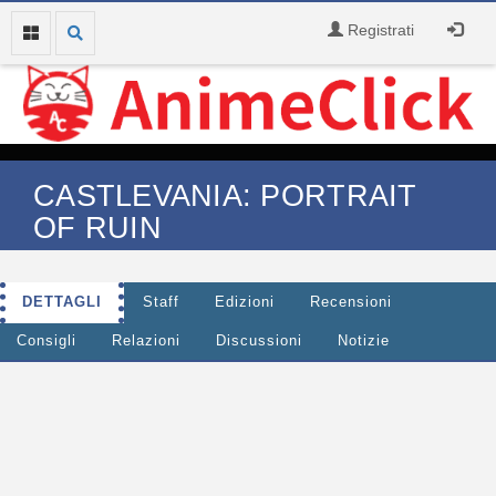
Registrati
CASTLEVANIA: PORTRAIT
OF RUIN
DETTAGLI
Staff
Edizioni
Recensioni
Consigli
Relazioni
Discussioni
Notizie