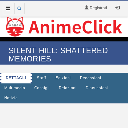
Registrati
SILENT HILL: SHATTERED
MEMORIES
DETTAGLI
Staff
Edizioni
Recensioni
Multimedia
Consigli
Relazioni
Discussioni
Notizie