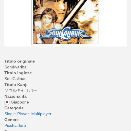
Titolo originale
Sōrukyaribā
Titolo inglese
SoulCalibur
Titolo Kanji
ソウルキャリバー
Nazionalità
Giappone
Categoria
Single-Player
Multiplayer
Genere
Picchiaduro