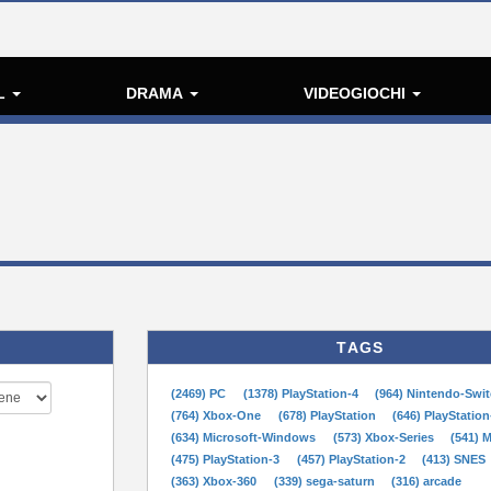
L
DRAMA
VIDEOGIOCHI
TAGS
(2469) PC
(1378) PlayStation-4
(964) Nintendo-Swi
(764) Xbox-One
(678) PlayStation
(646) PlayStation
(634) Microsoft-Windows
(573) Xbox-Series
(541) 
(475) PlayStation-3
(457) PlayStation-2
(413) SNES
(363) Xbox-360
(339) sega-saturn
(316) arcade