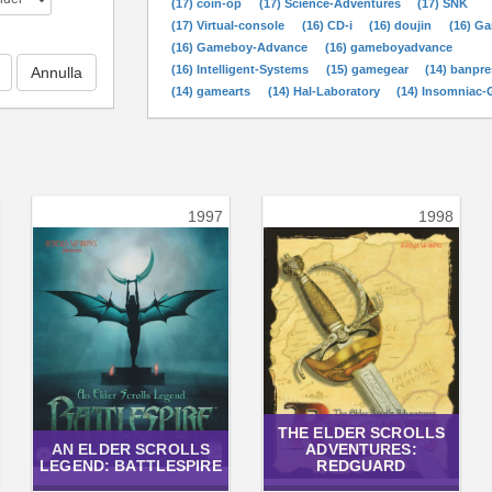
(17) coin-op
(17) Science-Adventures
(17) SNK
(17) Virtual-console
(16) CD-i
(16) doujin
(16) G
(16) Gameboy-Advance
(16) gameboyadvance
(16) Intelligent-Systems
(15) gamegear
(14) banpre
(14) gamearts
(14) Hal-Laboratory
(14) Insomniac
1997
1998
THE ELDER SCROLLS
AN ELDER SCROLLS
ADVENTURES:
LEGEND: BATTLESPIRE
REDGUARD