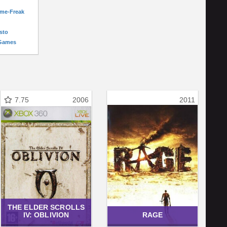
ame-Freak
sto
-Games
7.75
2006
2011
THE ELDER SCROLLS
IV: OBLIVION
RAGE