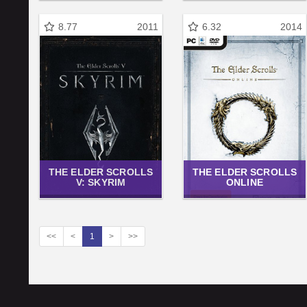
8.77
2011
6.32
2014
THE ELDER SCROLLS
THE ELDER SCROLLS
V: SKYRIM
ONLINE
<<
<
1
>
>>