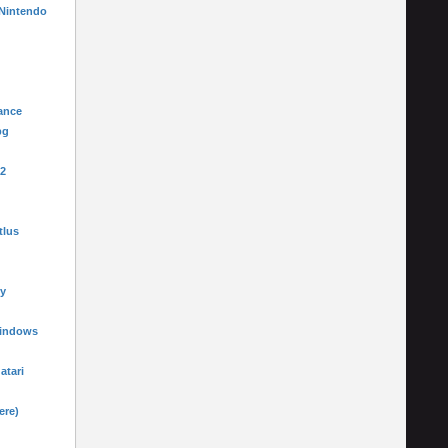
 Nintendo
ance
pg
-2
tlus
y
Windows
 atari
ere)