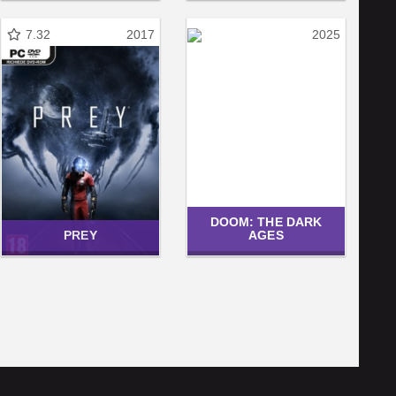
7.32
2017
2025
DOOM: THE DARK
PREY
AGES