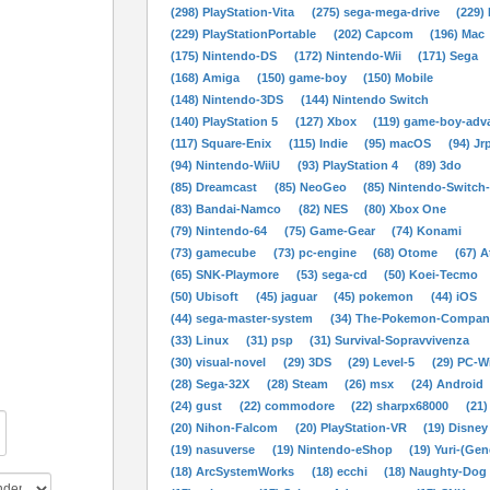
(298) PlayStation-Vita
(275) sega-mega-drive
(229)
(229) PlayStationPortable
(202) Capcom
(196) Mac
(175) Nintendo-DS
(172) Nintendo-Wii
(171) Sega
(168) Amiga
(150) game-boy
(150) Mobile
(148) Nintendo-3DS
(144) Nintendo Switch
(140) PlayStation 5
(127) Xbox
(119) game-boy-adv
(117) Square-Enix
(115) Indie
(95) macOS
(94) Jr
(94) Nintendo-WiiU
(93) PlayStation 4
(89) 3do
(85) Dreamcast
(85) NeoGeo
(85) Nintendo-Switch
(83) Bandai-Namco
(82) NES
(80) Xbox One
(79) Nintendo-64
(75) Game-Gear
(74) Konami
(73) gamecube
(73) pc-engine
(68) Otome
(67) A
(65) SNK-Playmore
(53) sega-cd
(50) Koei-Tecmo
(50) Ubisoft
(45) jaguar
(45) pokemon
(44) iOS
(44) sega-master-system
(34) The-Pokemon-Compan
(33) Linux
(31) psp
(31) Survival-Sopravvivenza
(30) visual-novel
(29) 3DS
(29) Level-5
(29) PC-
(28) Sega-32X
(28) Steam
(26) msx
(24) Android
(24) gust
(22) commodore
(22) sharpx68000
(21)
(20) Nihon-Falcom
(20) PlayStation-VR
(19) Disney
(19) nasuverse
(19) Nintendo-eShop
(19) Yuri-(Gen
(18) ArcSystemWorks
(18) ecchi
(18) Naughty-Dog