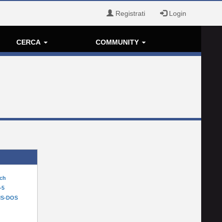
Registrati
Login
CERCA
COMMUNITY
tch
-5
MS-DOS