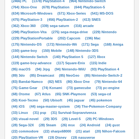
(2466) PC
(1378) PlayStation-4
(964) Nintendo-Switch
(764) Xbox-One
(678) PlayStation
(644) PlayStation-5
(634) Microsoft-Windows
(571) Xbox-Series
(541) MS-DOS
(475) PlayStation-3
(456) PlayStation-2
(413) SNES
(362) Xbox-360
(339) sega-saturn
(316) arcade
(298) PlayStation-Vita
(275) sega-mega-drive
(229) Nintendo
(229) PlayStationPortable
(202) Capcom
(196) Mac
(175) Nintendo-DS
(172) Nintendo-Wii
(171) Sega
(168) Amiga
(150) game-boy
(150) Mobile
(148) Nintendo-3DS
(144) Nintendo Switch
(140) PlayStation 5
(127) Xbox
(119) game-boy-advance
(117) Square-Enix
(115) Indie
(95) macOS
(94) Jrpg
(94) Nintendo-WiiU
(93) PlayStation 4
(89) 3do
(85) Dreamcast
(85) NeoGeo
(85) Nintendo-Switch-2
(83) Bandai-Namco
(82) NES
(80) Xbox One
(79) Nintendo-64
(75) Game-Gear
(74) Konami
(73) gamecube
(73) pc-engine
(68) Otome
(67) Atlus
(65) SNK-Playmore
(53) sega-cd
(50) Koei-Tecmo
(50) Ubisoft
(45) jaguar
(45) pokemon
(44) iOS
(44) sega-master-system
(34) The-Pokemon-Company
(33) Linux
(31) psp
(31) Survival-Sopravvivenza
(30) visual-novel
(29) 3DS
(29) Level-5
(29) PC-Windows
(28) Sega-32X
(28) Steam
(26) msx
(24) Android
(24) gust
(22) commodore
(22) sharpx68000
(21) atari
(20) Nihon-Falcom
(20) PlayStation-VR
(19) Disney
(19) nasuverse