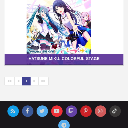
HATSUNE MIKU: COLORFUL STAGE
<<
<
1
>
>>