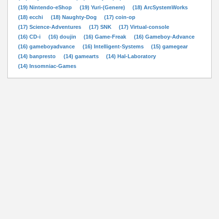
(19) Nintendo-eShop
(19) Yuri-(Genere)
(18) ArcSystemWorks
(18) ecchi
(18) Naughty-Dog
(17) coin-op
(17) Science-Adventures
(17) SNK
(17) Virtual-console
(16) CD-i
(16) doujin
(16) Game-Freak
(16) Gameboy-Advance
(16) gameboyadvance
(16) Intelligent-Systems
(15) gamegear
(14) banpresto
(14) gamearts
(14) Hal-Laboratory
(14) Insomniac-Games