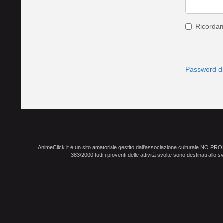
Ricorda
Password d
AnimeClick.it è un sito amatoriale gestito dall'associazione culturale NO PR
383/2000 tutti i proventi delle attività svolte sono destinati allo