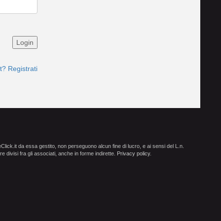
? Registrati
ick.it da essa gestito, non perseguono alcun fine di lucro, e ai sensi del L.n.
e divisi fra gli associati, anche in forme indirette.
Privacy policy
.