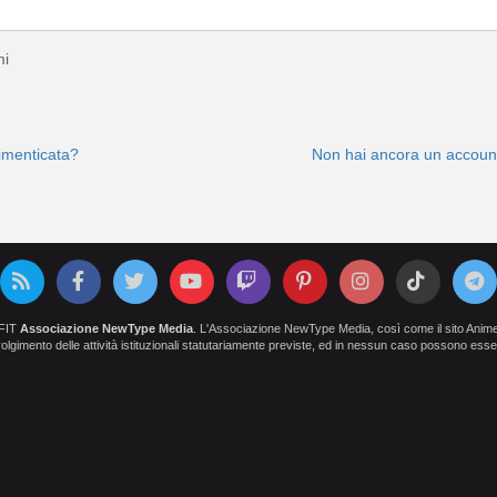
mi
imenticata?
Non hai ancora un account
OFIT
Associazione NewType Media
. L'Associazione NewType Media, così come il sito AnimeCl
 svolgimento delle attività istituzionali statutariamente previste, ed in nessun caso possono esser