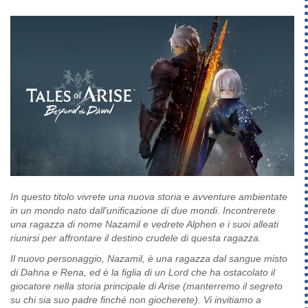
In questo titolo vivrete una nuova storia e avventure ambientate
in un mondo nato dall’unificazione di due mondi. Incontrerete
una ragazza di nome Nazamil e vedrete Alphen e i suoi alleati
riunirsi per affrontare il destino crudele di questa ragazza.
Il nuovo personaggio, Nazamil, è una ragazza dal sangue misto
di Dahna e Rena, ed è la figlia di un Lord che ha ostacolato il
giocatore nella storia principale di Arise (manterremo il segreto
su chi sia suo padre finché non giocherete). Vi invitiamo a